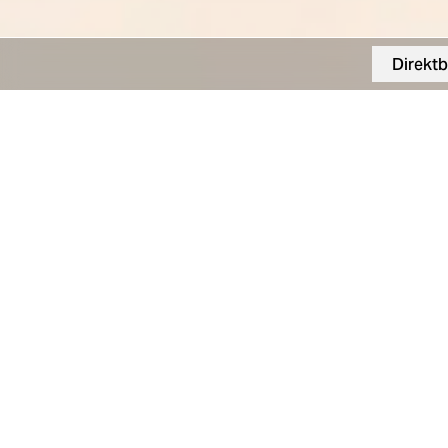
Direktb
Wein, Kultur & Genuss
Schloss Stainz
18. Apr., 11:00 – 17:00 Uhr
18. April 2026
Am
verwandelt sich das historische
Jahrgangspräsentation der besten
Wein
e aus de