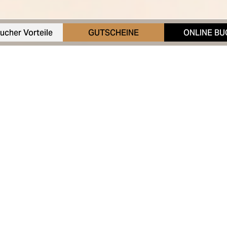
ucher Vorteile
GUTSCHEINE
ONLINE B
 Sa,
18. April 2026,
Schloss Stainz
im Rahmen einer exklusiven
r dem Schilcherland
in eine Bühne für herausragende