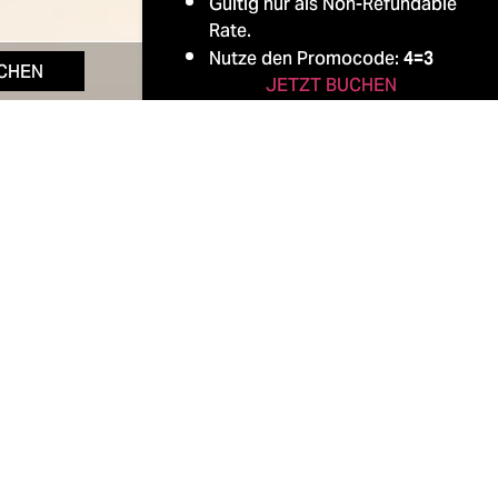
Gültig nur als Non-Refundable
Rate.
Nutze den Promocode:
4=3
UCHEN
JETZT BUCHEN