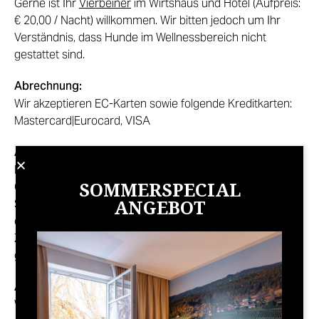
Gerne ist Ihr
Vierbeiner
im Wirtshaus und Hotel (Aufpreis:
€ 20,00 / Nacht) willkommen. Wir bitten jedoch um Ihr
Verständnis, dass Hunde im Wellnessbereich nicht
gestattet sind.
Abrechnung:
Wir akzeptieren EC-Karten sowie folgende Kreditkarten:
Mastercard|Eurocard, VISA
Anreisetag:
Das Zimmer steht Ihnen ab 15.00 Uhr zur Verfügung.
SOMMERSPECIAL
Check-in ist bis 21:00 Uhr an der Rezeption möglich. Falls
ANGEBOT
Sie später anreisen, geben Sie uns bitte rechtzeitig bis
ca.18:00 Uhr Bescheid – wir hinterlegen Ihren
Zimmerschlüssel im Schlüsselsafe am Seiteneingang und
geben Ihnen einen Code für den Safe.
Abreisetag:
Wir bitten um Zimmerfreigabe bis 11.00 Uhr. Bei späterer